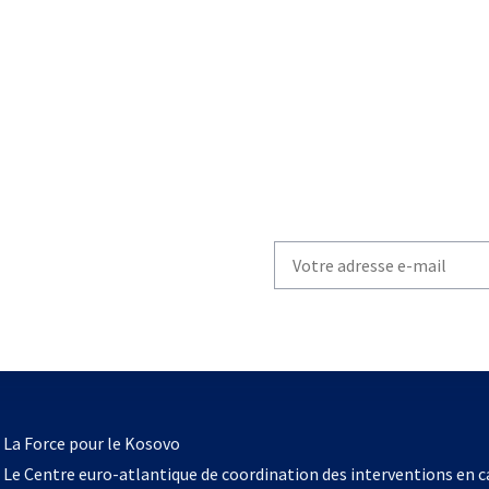
Write
your
email
to
subscribe
s’ouvre
l
La Force pour le Kosovo
dans
Le Centre euro-atlantique de coordination des interventions en 