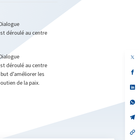
 Dialogue
st déroulé au centre
 Dialogue
st déroulé au centre
s’
 but d’améliorer les
da
un
outien de la paix.
no
s’
on
da
un
no
s’
on
da
un
no
s’
on
da
un
no
s’
on
da