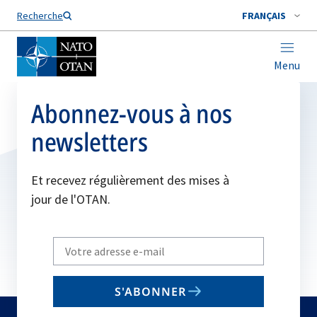
Nom de famille*
Recherche
FRANÇAIS
Menu
Abonnez-vous à nos
newsletters
Et recevez régulièrement des mises à
jour de l'OTAN.
Write
your
email
S'ABONNER
to
subscribe