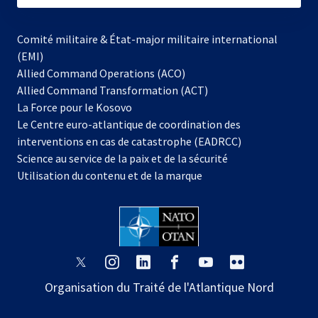
Comité militaire & État-major militaire international
(EMI)
Allied Command Operations (ACO)
Allied Command Transformation (ACT)
s’ouvre
La Force pour le Kosovo
dans
Le Centre euro-atlantique de coordination des
un
interventions en cas de catastrophe (EADRCC)
nouvel
Science au service de la paix et de la sécurité
onglet
Utilisation du contenu et de la marque
s’ouvre
s’ouvre
s’ouvre
s’ouvre
s’ouvre
s’ouvre
dans
dans
dans
dans
dans
dans
Organisation du Traité de l'Atlantique Nord
un
un
un
un
un
un
nouvel
nouvel
nouvel
nouvel
nouvel
nouvel