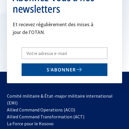
newsletters
Et recevez régulièrement des mises à
jour de l'OTAN.
Write
your
email
S'ABONNER
to
subscribe
Comité militaire & État-major militaire international
(EMI)
s’ouvre
Allied Command Operations (ACO)
dans
Allied Command Transformation (ACT)
s’ouvre
un
La Force pour le Kosovo