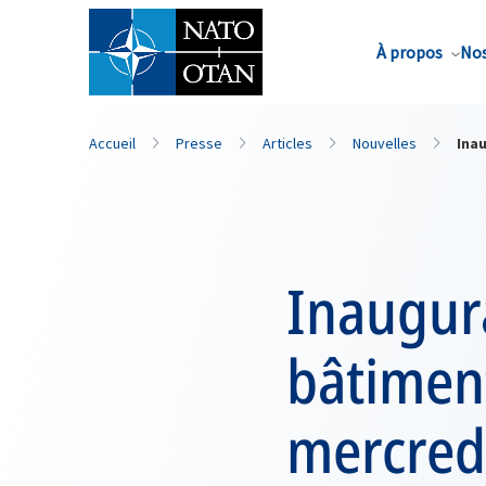
Nom de famille*
À propos
Nos
Accueil
Presse
Articles
Nouvelles
Ina
Inaugur
bâtiment
mercred