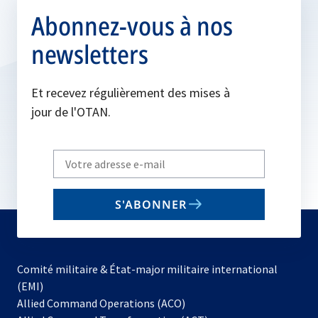
Abonnez-vous à nos
newsletters
Et recevez régulièrement des mises à
jour de l'OTAN.
Write
your
email
S'ABONNER
to
subscribe
Comité militaire & État-major militaire international
(EMI)
s’ouvre
Allied Command Operations (ACO)