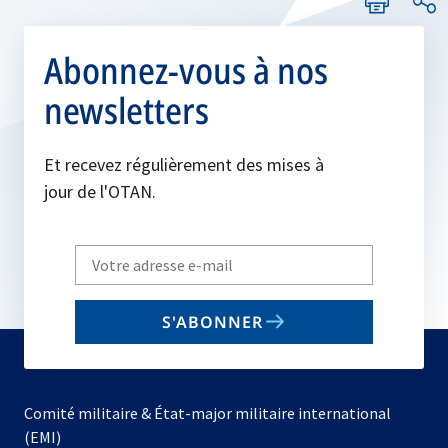
Abonnez-vous à nos
newsletters
Et recevez régulièrement des mises à
jour de l'OTAN.
Write
your
email
S'ABONNER
to
subscribe
Comité militaire & État-major militaire international
(EMI)