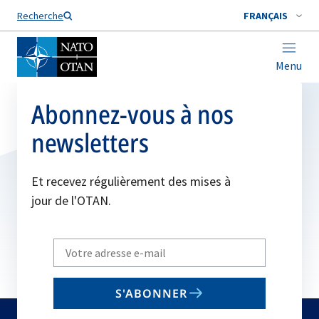
Nom de famille*
Recherche
FRANÇAIS
Menu
Abonnez-vous à nos
newsletters
Et recevez régulièrement des mises à
jour de l'OTAN.
Write
your
email
S'ABONNER
to
subscribe