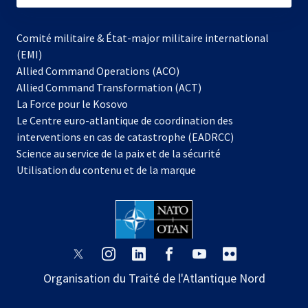
Comité militaire & État-major militaire international
(EMI)
Allied Command Operations (ACO)
Allied Command Transformation (ACT)
s’ouvre
La Force pour le Kosovo
dans
Le Centre euro-atlantique de coordination des
un
interventions en cas de catastrophe (EADRCC)
nouvel
Science au service de la paix et de la sécurité
onglet
Utilisation du contenu et de la marque
s’ouvre
s’ouvre
s’ouvre
s’ouvre
s’ouvre
s’ouvre
dans
dans
dans
dans
dans
dans
Organisation du Traité de l'Atlantique Nord
un
un
un
un
un
un
nouvel
nouvel
nouvel
nouvel
nouvel
nouvel