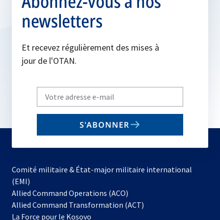
Abonnez-vous à nos
newsletters
Et recevez régulièrement des mises à
jour de l'OTAN.
Write
your
email
S'ABONNER
to
subscribe
Comité militaire & État-major militaire international
(EMI)
s’ouvre
Allied Command Operations (ACO)
dans
Allied Command Transformation (ACT)
s’ouvre
un
La Force pour le Kosovo