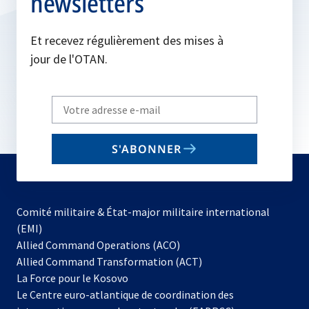
newsletters
Et recevez régulièrement des mises à
jour de l'OTAN.
Write
your
email
S'ABONNER
to
subscribe
Comité militaire & État-major militaire international
(EMI)
s’ouvre
Allied Command Operations (ACO)
dans
Allied Command Transformation (ACT)
s’ouvre
un
La Force pour le Kosovo
dans
nouvel
Le Centre euro-atlantique de coordination des