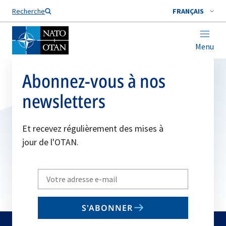
Nom de famille*
Recherche
FRANÇAIS
Menu
Abonnez-vous à nos
newsletters
Et recevez régulièrement des mises à
jour de l'OTAN.
Write
your
email
S'ABONNER
to
subscribe