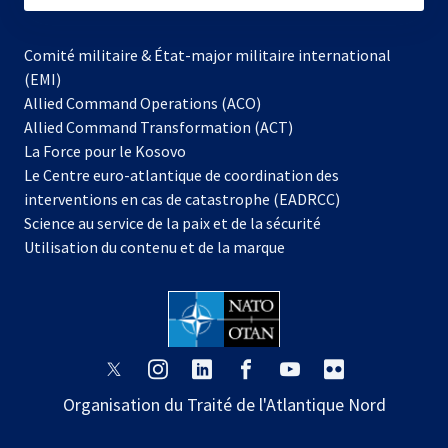
Comité militaire & État-major militaire international
(EMI)
Allied Command Operations (ACO)
Allied Command Transformation (ACT)
s’ouvre
La Force pour le Kosovo
dans
Le Centre euro-atlantique de coordination des
un
interventions en cas de catastrophe (EADRCC)
nouvel
Science au service de la paix et de la sécurité
onglet
Utilisation du contenu et de la marque
s’ouvre
s’ouvre
s’ouvre
s’ouvre
s’ouvre
s’ouvre
dans
dans
dans
dans
dans
dans
Organisation du Traité de l'Atlantique Nord
un
un
un
un
un
un
nouvel
nouvel
nouvel
nouvel
nouvel
nouvel