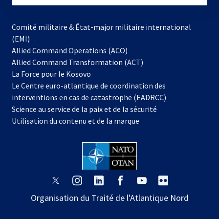
Comité militaire & État-major militaire international
(EMI)
Allied Command Operations (ACO)
Allied Command Transformation (ACT)
s’ouvre
La Force pour le Kosovo
dans
Le Centre euro-atlantique de coordination des
un
interventions en cas de catastrophe (EADRCC)
nouvel
Science au service de la paix et de la sécurité
onglet
Utilisation du contenu et de la marque
s’ouvre
s’ouvre
s’ouvre
s’ouvre
s’ouvre
s’ouvre
dans
dans
dans
dans
dans
dans
Organisation du Traité de l'Atlantique Nord
un
un
un
un
un
un
nouvel
nouvel
nouvel
nouvel
nouvel
nouvel