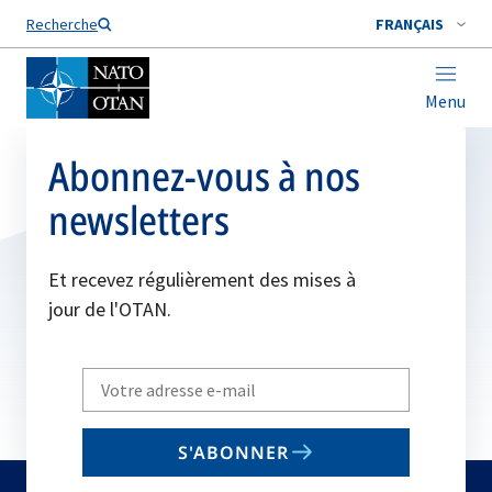
Nom de famille*
Recherche
FRANÇAIS
Menu
Abonnez-vous à nos
newsletters
Et recevez régulièrement des mises à
jour de l'OTAN.
Write
your
email
S'ABONNER
to
subscribe