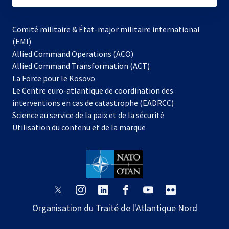
Comité militaire & État-major militaire international
(EMI)
s’ouvre
Allied Command Operations (ACO)
dans
Allied Command Transformation (ACT)
s’ouvre
un
La Force pour le Kosovo
dans
nouvel
Le Centre euro-atlantique de coordination des
un
onglet
interventions en cas de catastrophe (EADRCC)
nouvel
Science au service de la paix et de la sécurité
onglet
Utilisation du contenu et de la marque
s’ouvre
s’ouvre
s’ouvre
s’ouvre
s’ouvre
s’ouvre
dans
dans
dans
dans
dans
dans
Organisation du Traité de l'Atlantique Nord
un
un
un
un
un
un
nouvel
nouvel
nouvel
nouvel
nouvel
nouvel