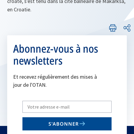
croate, s'est tenu dans la cité balnéaire de Makarksa,
en Croatie.
Abonnez-vous à nos
newsletters
Et recevez régulièrement des mises à
jour de l'OTAN.
Write
your
email
S'ABONNER
to
subscribe