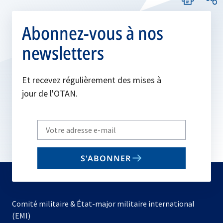
Abonnez-vous à nos
newsletters
Et recevez régulièrement des mises à
jour de l'OTAN.
Write
your
email
S'ABONNER
to
subscribe
Comité militaire & État-major militaire international
(EMI)