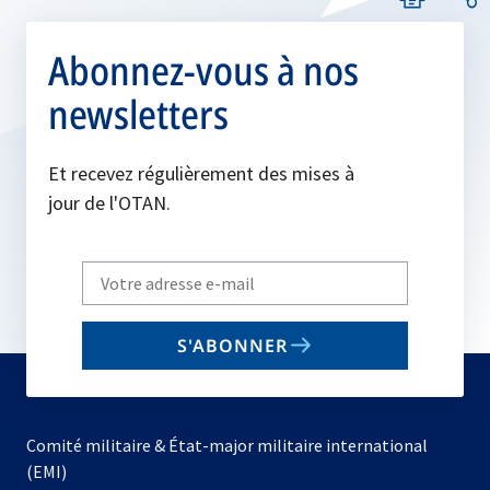
Abonnez-vous à nos
newsletters
Et recevez régulièrement des mises à
jour de l'OTAN.
Write
your
email
S'ABONNER
to
subscribe
Comité militaire & État-major militaire international
(EMI)