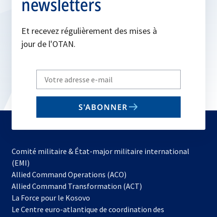
newsletters
Et recevez régulièrement des mises à
jour de l'OTAN.
Write
your
email
S'ABONNER
to
subscribe
Comité militaire & État-major militaire international
(EMI)
s’ouvre
Allied Command Operations (ACO)
dans
Allied Command Transformation (ACT)
s’ouvre
un
La Force pour le Kosovo
dans
nouvel
Le Centre euro-atlantique de coordination des