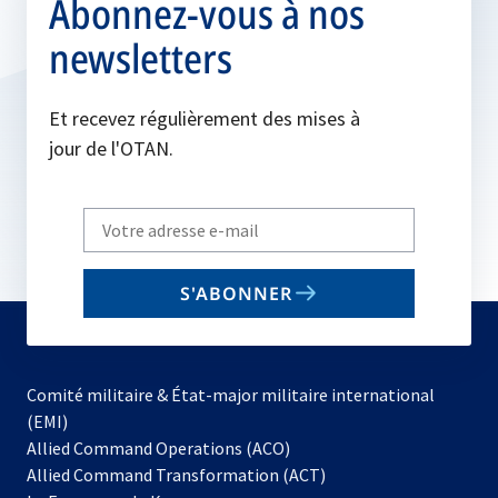
Abonnez-vous à nos
newsletters
Et recevez régulièrement des mises à
jour de l'OTAN.
Write
your
email
S'ABONNER
to
subscribe
Comité militaire & État-major militaire international
(EMI)
s’ouvre
Allied Command Operations (ACO)
dans
Allied Command Transformation (ACT)