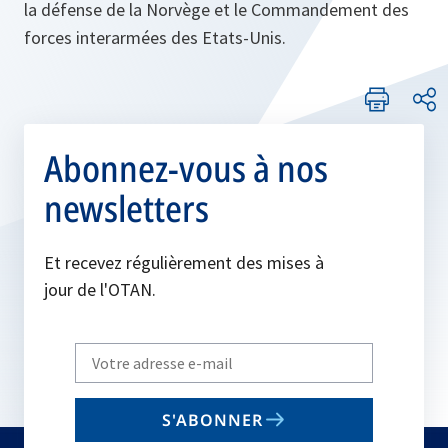
la défense de la Norvège et le Commandement des
forces interarmées des Etats-Unis.
Abonnez-vous à nos
newsletters
Et recevez régulièrement des mises à
jour de l'OTAN.
Write
your
email
S'ABONNER
to