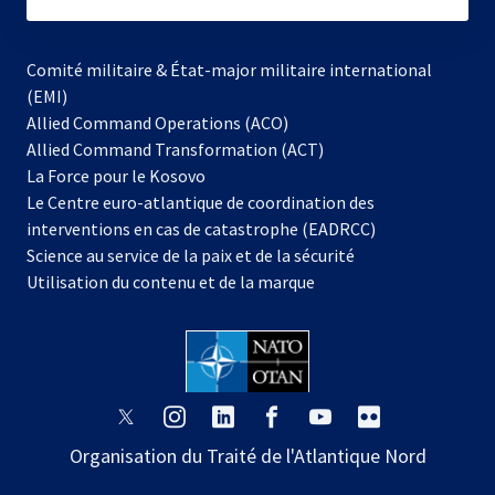
subscribe
Comité militaire & État-major militaire international
(EMI)
s’ouvre
Allied Command Operations (ACO)
dans
Allied Command Transformation (ACT)
s’ouvre
un
La Force pour le Kosovo
dans
nouvel
Le Centre euro-atlantique de coordination des
un
onglet
interventions en cas de catastrophe (EADRCC)
nouvel
Science au service de la paix et de la sécurité
onglet
Utilisation du contenu et de la marque
s’ouvre
s’ouvre
s’ouvre
s’ouvre
s’ouvre
s’ouvre
dans
dans
dans
dans
dans
dans
Organisation du Traité de l'Atlantique Nord
un
un
un
un
un
un
nouvel
nouvel
nouvel
nouvel
nouvel
nouvel