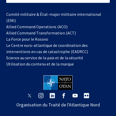
Comité militaire & État-major militaire international
(EMI)
Allied Command Operations (ACO)
Allied Command Transformation (ACT)
s’ouvre
La Force pour le Kosovo
dans
Le Centre euro-atlantique de coordination des
un
interventions en cas de catastrophe (EADRCC)
nouvel
Science au service de la paix et de la sécurité
onglet
Utilisation du contenu et de la marque
s’ouvre
s’ouvre
s’ouvre
s’ouvre
s’ouvre
s’ouvre
dans
dans
dans
dans
dans
dans
Organisation du Traité de l'Atlantique Nord
un
un
un
un
un
un
nouvel
nouvel
nouvel
nouvel
nouvel
nouvel