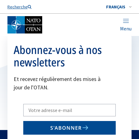
Nom de famille*
Recherche
FRANÇAIS
Menu
Abonnez-vous à nos
newsletters
Et recevez régulièrement des mises à
jour de l'OTAN.
Write
your
email
S'ABONNER
to
subscribe