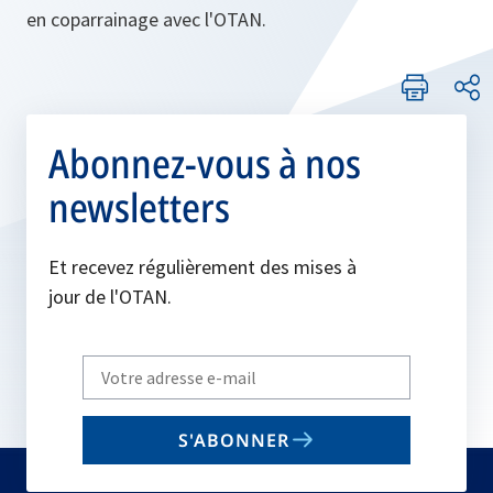
en coparrainage avec l'OTAN.
Abonnez-vous à nos
newsletters
Et recevez régulièrement des mises à
jour de l'OTAN.
Write
your
email
S'ABONNER
to
subscribe