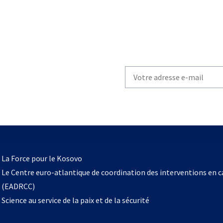
Write
your
email
to
subscribe
s’ouvre
l
La Force pour le Kosovo
dans
Le Centre euro-atlantique de coordination des interventions en 
un
(EADRCC)
nouvel
Science au service de la paix et de la sécurité
onglet