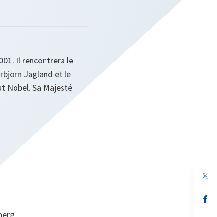
01. Il rencontrera le
rbjorn Jagland et le
tut Nobel. Sa Majesté
s’
da
berg.
un