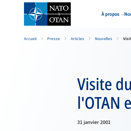
Nom de famille*
À propos
Nos
Accueil
Presse
Articles
Nouvelles
Visi
Visite d
l'OTAN 
31 janvier 2001