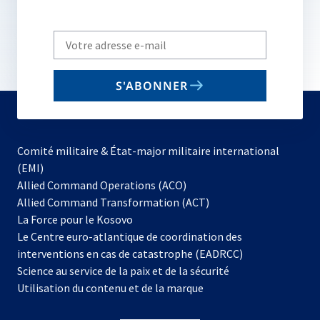
Write
your
email
S'ABONNER
to
subscribe
Comité militaire & État-major militaire international
(EMI)
s’ouvre
Allied Command Operations (ACO)
dans
Allied Command Transformation (ACT)
s’ouvre
un
La Force pour le Kosovo
dans
nouvel
Le Centre euro-atlantique de coordination des
un
onglet
interventions en cas de catastrophe (EADRCC)
nouvel
Science au service de la paix et de la sécurité
onglet
Utilisation du contenu et de la marque