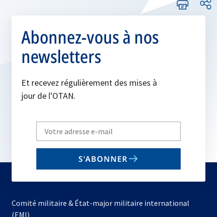
Abonnez-vous à nos
newsletters
Et recevez régulièrement des mises à
jour de l'OTAN.
Write
your
email
S'ABONNER
to
subscribe
Comité militaire & État-major militaire international
(EMI)