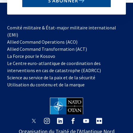
S'ABONNER
to
subscribe
Comité militaire & État-major militaire international
(EMI)
s’ouvre
Allied Command Operations (ACO)
dans
Allied Command Transformation (ACT)
s’ouvre
un
La Force pour le Kosovo
dans
nouvel
Le Centre euro-atlantique de coordination des
un
onglet
interventions en cas de catastrophe (EADRCC)
nouvel
Science au service de la paix et de la sécurité
onglet
Utilisation du contenu et de la marque
s’ouvre
s’ouvre
s’ouvre
s’ouvre
s’ouvre
s’ouvre
dans
dans
dans
dans
dans
dans
Organisation du Traité de l'Atlantique Nord
un
un
un
un
un
un