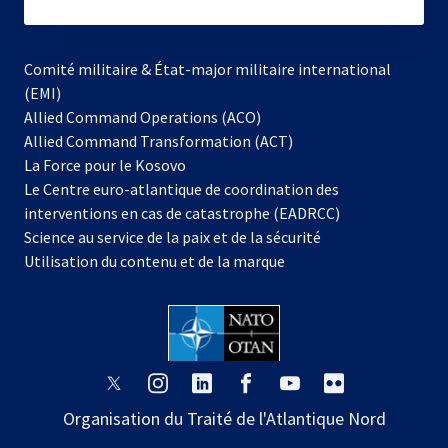
subscribe
Comité militaire & État-major militaire international
(EMI)
s’ouvre
Allied Command Operations (ACO)
dans
Allied Command Transformation (ACT)
s’ouvre
un
La Force pour le Kosovo
dans
nouvel
Le Centre euro-atlantique de coordination des
un
onglet
interventions en cas de catastrophe (EADRCC)
nouvel
Science au service de la paix et de la sécurité
onglet
Utilisation du contenu et de la marque
s’ouvre
s’ouvre
s’ouvre
s’ouvre
s’ouvre
s’ouvre
dans
dans
dans
dans
dans
dans
Organisation du Traité de l'Atlantique Nord
un
un
un
un
un
un
nouvel
nouvel
nouvel
nouvel
nouvel
nouvel