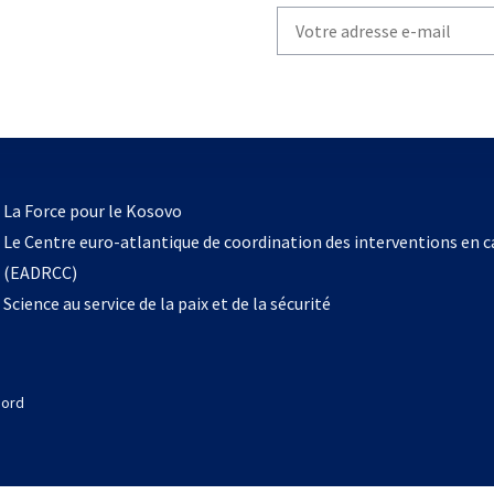
Write
your
email
to
subscribe
s’ouvre
l
La Force pour le Kosovo
dans
Le Centre euro-atlantique de coordination des interventions en 
un
(EADRCC)
nouvel
Science au service de la paix et de la sécurité
onglet
Nord