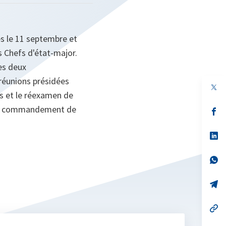
nes le 11 septembre et
s Chefs d'état-major.
es deux
éunions présidées
ns et le réexamen de
e de commandement de
s’
da
un
no
s’
on
da
un
no
s’
on
da
un
no
s’
on
da
un
no
s’
on
da
un