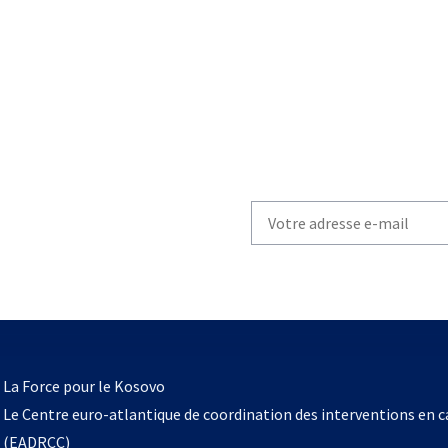
Write
your
email
to
subscribe
s’ouvre
l
La Force pour le Kosovo
dans
Le Centre euro-atlantique de coordination des interventions en 
un
(EADRCC)