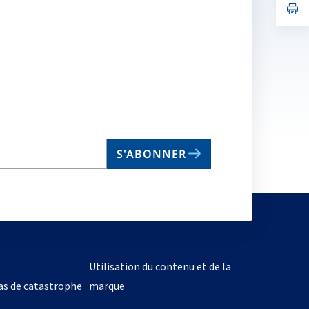
no
s’
on
da
un
no
on
S'ABONNER
Utilisation du contenu et de la
cas de catastrophe
marque