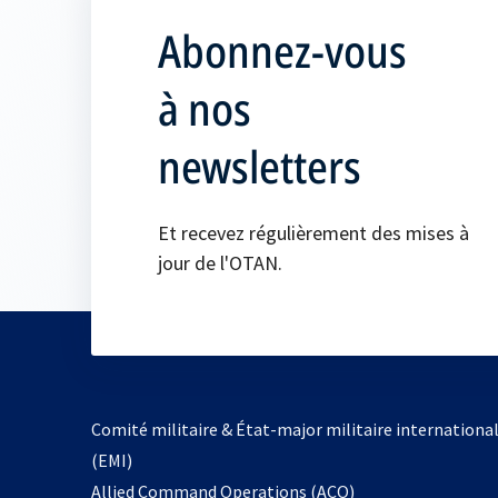
Abonnez-vous
à nos
newsletters
Et recevez régulièrement des mises à
jour de l'OTAN.
Comité militaire & État-major militaire internationa
(EMI)
s’ouvre
Allied Command Operations (ACO)