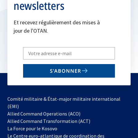
newsletters
Et recevez régulièrement des mises à
jour de l'OTAN.
Write
your
email
S'ABONNER
to
subscribe
Comité militaire & État-major militaire international
(EMI)
s’ouvre
Allied Command Operations (ACO)
dans
Allied Command Transformation (ACT)
s’ouvre
un
La Force pour le Kosovo
dans
nouvel
Le Centre euro-atlantique de coordination des