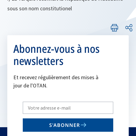
sous son nom constitutionel
Abonnez-vous à nos
newsletters
Et recevez régulièrement des mises à
jour de l'OTAN.
Write
your
email
S'ABONNER
to
subscribe