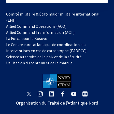
Comité militaire & État-major militaire international
(EMI)
s’ouvre
Allied Command Operations (ACO)
dans
Allied Command Transformation (ACT)
s’ouvre
un
La Force pour le Kosovo
dans
nouvel
Le Centre euro-atlantique de coordination des
un
onglet
interventions en cas de catastrophe (EADRCC)
nouvel
Science au service de la paix et de la sécurité
onglet
Utilisation du contenu et de la marque
s’ouvre
s’ouvre
s’ouvre
s’ouvre
s’ouvre
s’ouvre
dans
dans
dans
dans
dans
dans
Organisation du Traité de l'Atlantique Nord
un
un
un
un
un
un
nouvel
nouvel
nouvel
nouvel
nouvel
nouvel