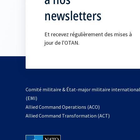
newsletters
Et recevez régulièrement des mises à
jour de l'OTAN.
Comité militaire & État-major militaire internationa
(EMI)
s’ouvre
Allied Command Operations (ACO)
dans
Allied Command Transformation (ACT)
un
nouvel