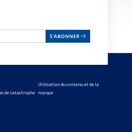
no
on
S'ABONNER
Utilisation du contenu et de la
cas de catastrophe
marque