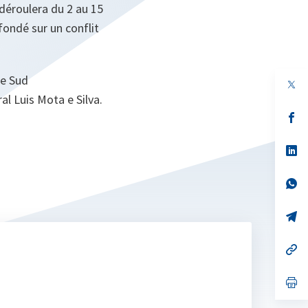
déroulera du 2 au 15
fondé sur un conflit
ue Sud
 Luis Mota e Silva.
s’
da
un
no
s’
on
da
un
no
s’
on
da
un
no
s’
on
da
un
no
s’
on
da
un
no
s’
on
da
un