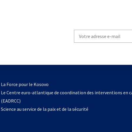
Write
your
email
to
subscribe
s’ouvre
l
La Force pour le Kosovo
dans
Le Centre euro-atlantique de coordination des interventions en 
un
(EADRCC)
nouvel
Science au service de la paix et de la sécurité
onglet