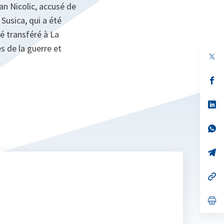
an Nicolic, accusé de
Susica, qui a été
é transféré à La
s de la guerre et
s’
da
un
no
s’
on
da
un
no
s’
on
da
un
no
s’
on
da
un
no
s’
on
da
un
no
s’
on
da
un
no