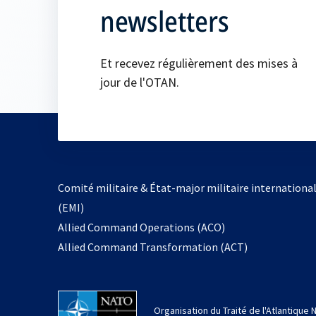
newsletters
Et recevez régulièrement des mises à
jour de l'OTAN.
Comité militaire & État-major militaire internationa
(EMI)
s’ouvre
Allied Command Operations (ACO)
dans
Allied Command Transformation (ACT)
un
nouvel
onglet
Organisation du Traité de l'Atlantique 