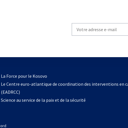
Write
your
email
to
subscribe
s’ouvre
l
La Force pour le Kosovo
dans
Le Centre euro-atlantique de coordination des interventions en 
un
(EADRCC)
nouvel
Science au service de la paix et de la sécurité
onglet
Nord