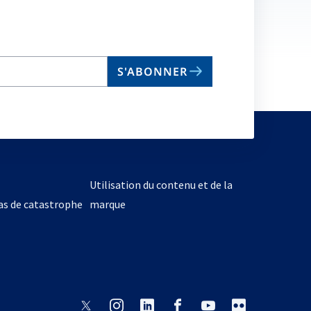
on
S'ABONNER
Utilisation du contenu et de la
cas de catastrophe
marque
s’ouvre
s’ouvre
s’ouvre
s’ouvre
s’ouvre
s’ouvre