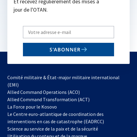
Et recevez régulièrement des mises à
jour de l'OTAN.
Write
your
email
S'ABONNER
to
subscribe
Comité militaire & État-major militaire international
(EMI)
s’ouvre
Allied Command Operations (ACO)
dans
Allied Command Transformation (ACT)
s’ouvre
un
La Force pour le Kosovo
dans
nouvel
Le Centre euro-atlantique de coordination des
un
onglet
interventions en cas de catastrophe (EADRCC)
nouvel
Science au service de la paix et de la sécurité
onglet
Utilisation du contenu et de la marque