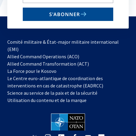
your
email
S'ABONNER
to
subscribe
Comité militaire & État-major militaire international
(EMI)
s’ouvre
Allied Command Operations (ACO)
dans
Allied Command Transformation (ACT)
s’ouvre
un
La Force pour le Kosovo
dans
nouvel
Le Centre euro-atlantique de coordination des
un
onglet
interventions en cas de catastrophe (EADRCC)
nouvel
Science au service de la paix et de la sécurité
onglet
Utilisation du contenu et de la marque