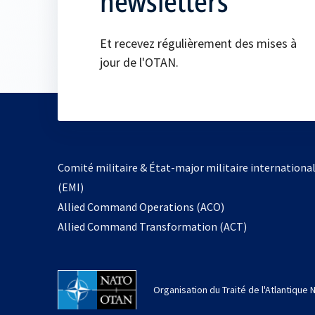
newsletters
Et recevez régulièrement des mises à
jour de l'OTAN.
Comité militaire & État-major militaire internationa
(EMI)
s’ouvre
Allied Command Operations (ACO)
dans
Allied Command Transformation (ACT)
un
nouvel
onglet
Organisation du Traité de l'Atlantique 