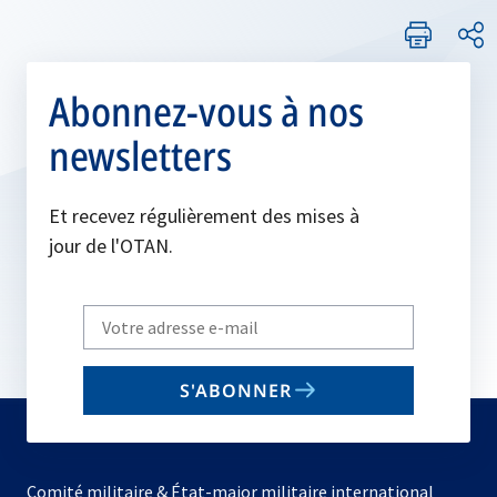
Abonnez-vous à nos
newsletters
Et recevez régulièrement des mises à
jour de l'OTAN.
Write
your
email
S'ABONNER
to
subscribe
Comité militaire & État-major militaire international