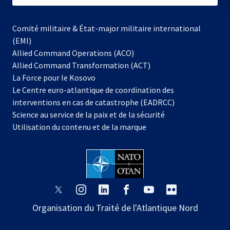
Comité militaire & État-major militaire international
(EMI)
Allied Command Operations (ACO)
Allied Command Transformation (ACT)
s’ouvre
La Force pour le Kosovo
dans
Le Centre euro-atlantique de coordination des
un
interventions en cas de catastrophe (EADRCC)
nouvel
Science au service de la paix et de la sécurité
onglet
Utilisation du contenu et de la marque
s’ouvre
s’ouvre
s’ouvre
s’ouvre
s’ouvre
s’ouvre
dans
dans
dans
dans
dans
dans
Organisation du Traité de l'Atlantique Nord
un
un
un
un
un
un
nouvel
nouvel
nouvel
nouvel
nouvel
nouvel