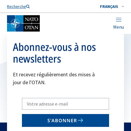
Nom de famille*
Recherche
FRANÇAIS
Menu
Abonnez-vous à nos
newsletters
Et recevez régulièrement des mises à
jour de l'OTAN.
Write
your
email
S'ABONNER
to
subscribe