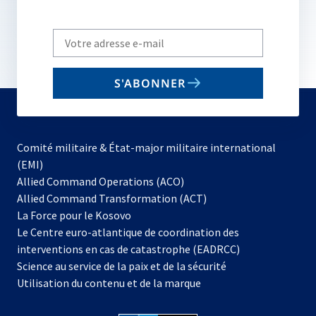
Write
your
email
S'ABONNER
to
subscribe
Comité militaire & État-major militaire international
(EMI)
s’ouvre
Allied Command Operations (ACO)
dans
Allied Command Transformation (ACT)
s’ouvre
un
La Force pour le Kosovo
dans
nouvel
Le Centre euro-atlantique de coordination des
un
onglet
interventions en cas de catastrophe (EADRCC)
nouvel
Science au service de la paix et de la sécurité
onglet
Utilisation du contenu et de la marque