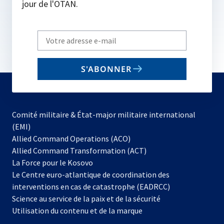
jour de l'OTAN.
Write
your
email
S'ABONNER
to
subscribe
Comité militaire & État-major militaire international
(EMI)
s’ouvre
Allied Command Operations (ACO)
dans
Allied Command Transformation (ACT)
s’ouvre
un
La Force pour le Kosovo
dans
nouvel
Le Centre euro-atlantique de coordination des
un
onglet
interventions en cas de catastrophe (EADRCC)
nouvel
Science au service de la paix et de la sécurité
onglet
Utilisation du contenu et de la marque