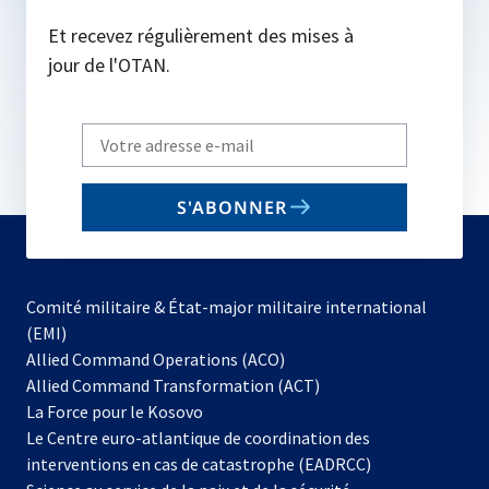
Et recevez régulièrement des mises à
jour de l'OTAN.
Write
your
email
S'ABONNER
to
subscribe
Comité militaire & État-major militaire international
(EMI)
s’ouvre
Allied Command Operations (ACO)
dans
Allied Command Transformation (ACT)
s’ouvre
un
La Force pour le Kosovo
dans
nouvel
Le Centre euro-atlantique de coordination des
un
onglet
interventions en cas de catastrophe (EADRCC)