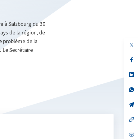
i à Salzbourg du 30
ays de la région, de
e problème de la
. Le Secrétaire
s’
da
un
no
s’
on
da
un
no
s’
on
da
un
no
s’
on
da
un
no
s’
on
da
un
no
s’
on
da