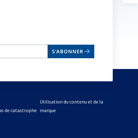
un
no
on
S'ABONNER
Utilisation du contenu et de la
cas de catastrophe
marque