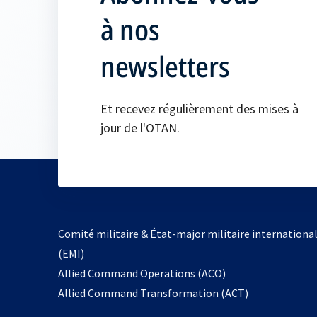
à nos
newsletters
Et recevez régulièrement des mises à
jour de l'OTAN.
Comité militaire & État-major militaire internationa
(EMI)
s’ouvre
Allied Command Operations (ACO)
dans
Allied Command Transformation (ACT)
un