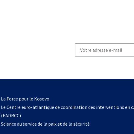
Write
your
email
to
subscribe
s’ouvre
l
La Force pour le Kosovo
dans
Le Centre euro-atlantique de coordination des interventions en 
un
(EADRCC)
nouvel
Science au service de la paix et de la sécurité
onglet