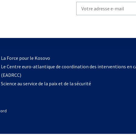
Write
your
email
to
subscribe
s’ouvre
l
La Force pour le Kosovo
dans
Le Centre euro-atlantique de coordination des interventions en 
un
(EADRCC)
nouvel
Science au service de la paix et de la sécurité
onglet
Nord