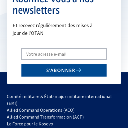
newsletters
Et recevez régulièrement des mises à
jour de l'OTAN.
Write
your
email
S'ABONNER
to
subscribe
Comité militaire & État-major militaire international
(EMI)
s’ouvre
Allied Command Operations (ACO)
dans
Allied Command Transformation (ACT)
s’ouvre
un
La Force pour le Kosovo