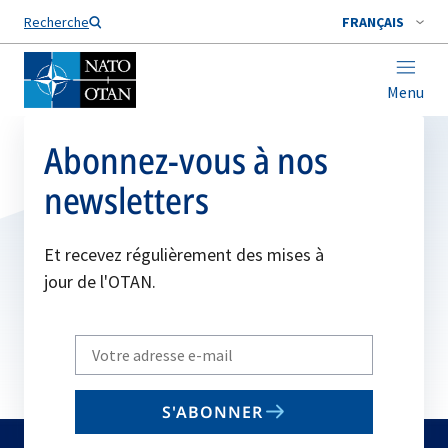
Nom de famille*
Recherche
FRANÇAIS
Menu
Abonnez-vous à nos
newsletters
Et recevez régulièrement des mises à
jour de l'OTAN.
Write
your
email
S'ABONNER
to
subscribe