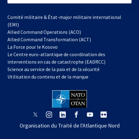
Comité militaire & État-major militaire international
(EMI)
Allied Command Operations (ACO)
Allied Command Transformation (ACT)
s’ouvre
La Force pour le Kosovo
dans
Le Centre euro-atlantique de coordination des
un
interventions en cas de catastrophe (EADRCC)
nouvel
Science au service de la paix et de la sécurité
onglet
Utilisation du contenu et de la marque
s’ouvre
s’ouvre
s’ouvre
s’ouvre
s’ouvre
s’ouvre
dans
dans
dans
dans
dans
dans
Organisation du Traité de l'Atlantique Nord
un
un
un
un
un
un
nouvel
nouvel
nouvel
nouvel
nouvel
nouvel