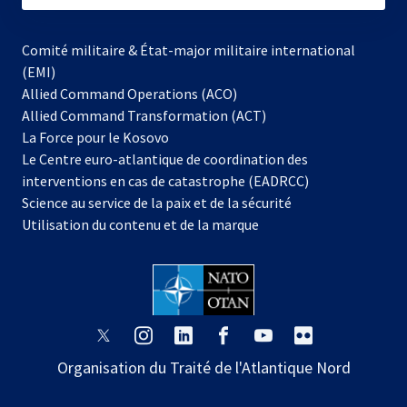
Comité militaire & État-major militaire international
(EMI)
Allied Command Operations (ACO)
Allied Command Transformation (ACT)
s’ouvre
La Force pour le Kosovo
dans
Le Centre euro-atlantique de coordination des
un
interventions en cas de catastrophe (EADRCC)
nouvel
Science au service de la paix et de la sécurité
onglet
Utilisation du contenu et de la marque
s’ouvre
s’ouvre
s’ouvre
s’ouvre
s’ouvre
s’ouvre
dans
dans
dans
dans
dans
dans
Organisation du Traité de l'Atlantique Nord
un
un
un
un
un
un
nouvel
nouvel
nouvel
nouvel
nouvel
nouvel