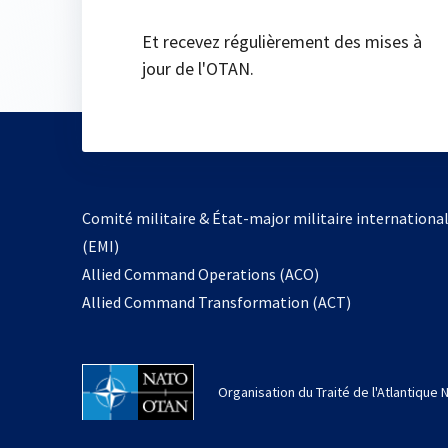
Et recevez régulièrement des mises à
jour de l'OTAN.
Comité militaire & État-major militaire internationa
(EMI)
s’ouvre
Allied Command Operations (ACO)
dans
Allied Command Transformation (ACT)
un
nouvel
onglet
Organisation du Traité de l'Atlantique 