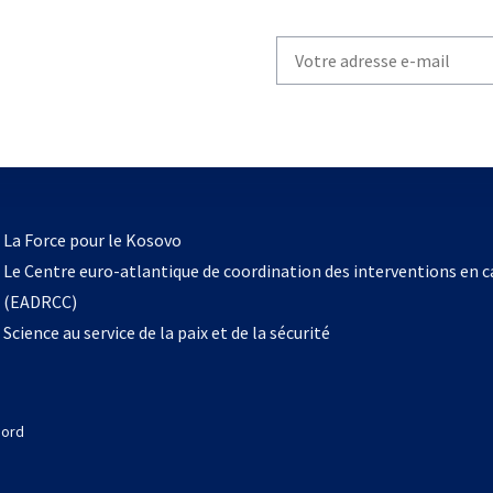
Write
your
email
to
subscribe
s’ouvre
l
La Force pour le Kosovo
dans
Le Centre euro-atlantique de coordination des interventions en 
un
(EADRCC)
nouvel
Science au service de la paix et de la sécurité
onglet
Nord