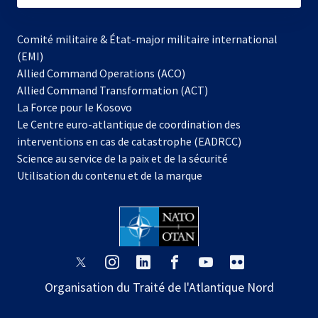
Comité militaire & État-major militaire international
(EMI)
Allied Command Operations (ACO)
Allied Command Transformation (ACT)
s’ouvre
La Force pour le Kosovo
dans
Le Centre euro-atlantique de coordination des
un
interventions en cas de catastrophe (EADRCC)
nouvel
Science au service de la paix et de la sécurité
onglet
Utilisation du contenu et de la marque
s’ouvre
s’ouvre
s’ouvre
s’ouvre
s’ouvre
s’ouvre
dans
dans
dans
dans
dans
dans
Organisation du Traité de l'Atlantique Nord
un
un
un
un
un
un
nouvel
nouvel
nouvel
nouvel
nouvel
nouvel