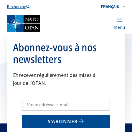
Nom de famille*
Recherche
FRANÇAIS
Menu
Abonnez-vous à nos
newsletters
Et recevez régulièrement des mises à
jour de l'OTAN.
Write
your
email
S'ABONNER
to
subscribe