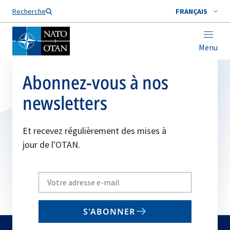
Nom de famille*
Recherche
FRANÇAIS
Menu
Abonnez-vous à nos
newsletters
Et recevez régulièrement des mises à
jour de l'OTAN.
Write
your
email
S'ABONNER
to
subscribe