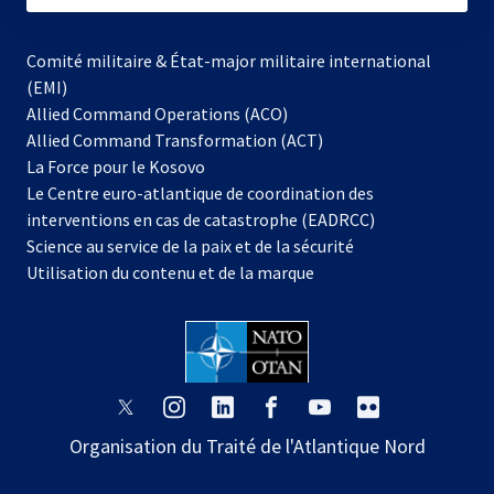
Comité militaire & État-major militaire international
(EMI)
Allied Command Operations (ACO)
Allied Command Transformation (ACT)
s’ouvre
La Force pour le Kosovo
dans
Le Centre euro-atlantique de coordination des
un
interventions en cas de catastrophe (EADRCC)
nouvel
Science au service de la paix et de la sécurité
onglet
Utilisation du contenu et de la marque
s’ouvre
s’ouvre
s’ouvre
s’ouvre
s’ouvre
s’ouvre
dans
dans
dans
dans
dans
dans
Organisation du Traité de l'Atlantique Nord
un
un
un
un
un
un
nouvel
nouvel
nouvel
nouvel
nouvel
nouvel