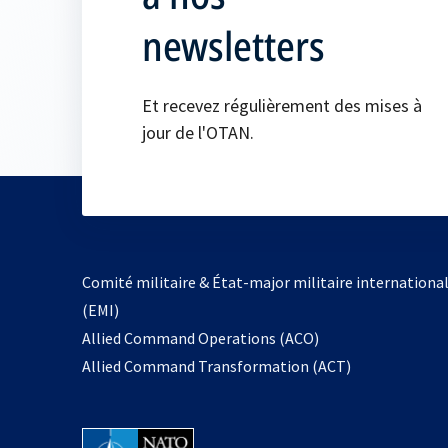
newsletters
Et recevez régulièrement des mises à
jour de l'OTAN.
Comité militaire & État-major militaire internationa
(EMI)
s’ouvre
Allied Command Operations (ACO)
dans
Allied Command Transformation (ACT)
un
nouvel