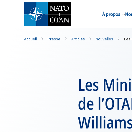
Nom de famille*
À propos
Nos
Accueil
Presse
Articles
Nouvelles
Les 
Les Mini
de l’OTA
Williams