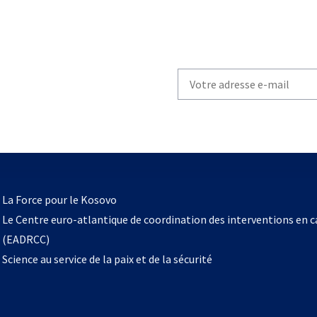
Write
your
email
to
subscribe
s’ouvre
l
La Force pour le Kosovo
dans
Le Centre euro-atlantique de coordination des interventions en 
un
(EADRCC)
nouvel
Science au service de la paix et de la sécurité
onglet