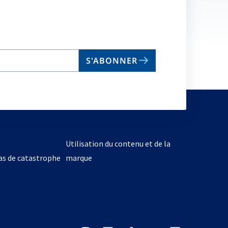
no
on
S'ABONNER
Utilisation du contenu et de la
cas de catastrophe
marque