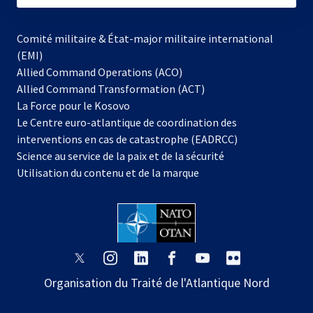
Comité militaire & État-major militaire international
(EMI)
Allied Command Operations (ACO)
Allied Command Transformation (ACT)
s’ouvre
La Force pour le Kosovo
dans
Le Centre euro-atlantique de coordination des
un
interventions en cas de catastrophe (EADRCC)
nouvel
Science au service de la paix et de la sécurité
onglet
Utilisation du contenu et de la marque
s’ouvre
s’ouvre
s’ouvre
s’ouvre
s’ouvre
s’ouvre
dans
dans
dans
dans
dans
dans
Organisation du Traité de l'Atlantique Nord
un
un
un
un
un
un
nouvel
nouvel
nouvel
nouvel
nouvel
nouvel