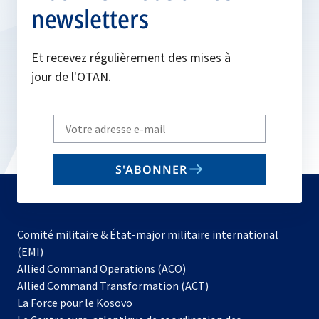
newsletters
Et recevez régulièrement des mises à
jour de l'OTAN.
Write
your
email
S'ABONNER
to
subscribe
Comité militaire & État-major militaire international
(EMI)
s’ouvre
Allied Command Operations (ACO)
dans
Allied Command Transformation (ACT)
s’ouvre
un
La Force pour le Kosovo