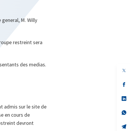
e general, M. Willy
roupe restreint sera
esentants des medias.
s’
da
un
no
s’
on
da
t admis sur le site de
un
no
s’
se en cours de
on
da
un
estreint devront
no
s’
on
da