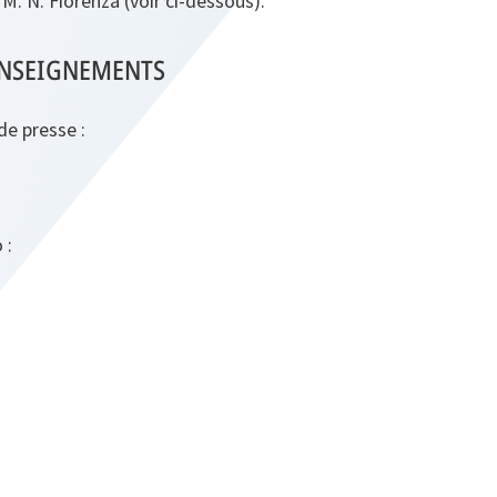
M. N. Fiorenza (voir ci-dessous).
ENSEIGNEMENTS
de presse :
 :