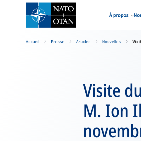
Nom de famille*
À propos
Nos
Accueil
Presse
Articles
Nouvelles
Visi
Visite d
M. Ion I
novemb